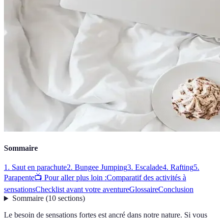
Sommaire
1. Saut en parachute
2. Bungee Jumping
3. Escalade
4. Rafting
5.
Parapente
📺 Pour aller plus loin :
Comparatif des activités à
sensations
Checklist avant votre aventure
Glossaire
Conclusion
Sommaire
(
10
sections
)
Le besoin de sensations fortes est ancré dans notre nature. Si vous