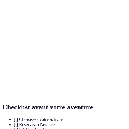
Activité
Niveau de difficulté
Coût moyen
Informations
Saut en
Réservation à
Élevé
250€-400€
parachute
conseillée
Bungee
Avant de saute
Élevé
100€-200€
Jumping
complète est 
Matériel dispo
Escalade
Variable
20€-100€
location
Rafting
Moyen à Élevé
30€-70€
Expériences a
Parapente
Moyen
100€-200€
Tarifs moins 
Checklist avant votre aventure
[ ] Choisissez votre activité
[ ] Réservez à l'avance