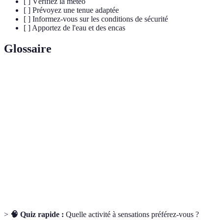
[ ] Vérifiez la météo
[ ] Prévoyez une tenue adaptée
[ ] Informez-vous sur les conditions de sécurité
[ ] Apportez de l'eau et des encas
Glossaire
Terme
Définition
Saut en
Activité consistant à sauter d'un avion avec un
parachute
parachute pour descendre en toute sécurité.
Bungee
Saut dans le vide, attaché à un élastique, depuis un
Jumping
point élevé.
Pratique consistant à grimper des parois rocheuses ou
Escalade
des structures artificielles.
>
🧠 Quiz rapide :
Quelle activité à sensations préférez-vous ?