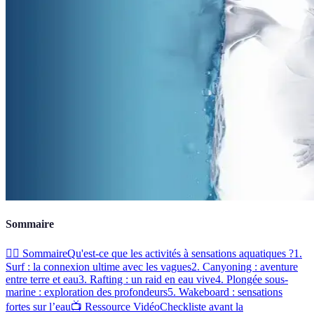
Sommaire
🏄‍♂️ Sommaire
Qu'est-ce que les activités à sensations aquatiques ?
1.
Surf : la connexion ultime avec les vagues
2. Canyoning : aventure
entre terre et eau
3. Rafting : un raid en eau vive
4. Plongée sous-
marine : exploration des profondeurs
5. Wakeboard : sensations
fortes sur l’eau
📺 Ressource Vidéo
Checkliste avant la