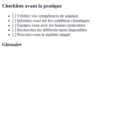
Checkliste avant la pratique
[ ] Vérifiez vos compétences de natation
[ ] Informez-vous sur les conditions climatiques
[ ] Équipez-vous avec les bonnes protections
[ ] Recherchez les différents spots disponibles
[ ] Procurez-vous le matériel adapté
Glossaire
Terme
Définition
Surf
Sport de glisse sur des vagues.
Descente de canyons par divers moyens aquatiques et
Canyoning
terrestres.
Descente de rivières à courant rapide en équipe avec
Rafting
un radeau.