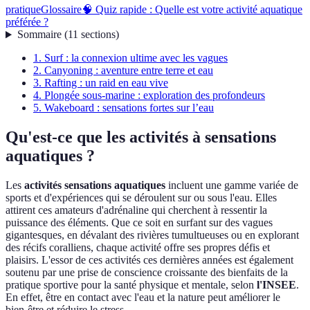
pratique
Glossaire
🧠 Quiz rapide : Quelle est votre activité aquatique
préférée ?
Sommaire
(
11
sections
)
1. Surf : la connexion ultime avec les vagues
2. Canyoning : aventure entre terre et eau
3. Rafting : un raid en eau vive
4. Plongée sous-marine : exploration des profondeurs
5. Wakeboard : sensations fortes sur l’eau
Qu'est-ce que les activités à sensations
aquatiques ?
Les
activités sensations aquatiques
incluent une gamme variée de
sports et d'expériences qui se déroulent sur ou sous l'eau. Elles
attirent ces amateurs d'adrénaline qui cherchent à ressentir la
puissance des éléments. Que ce soit en surfant sur des vagues
gigantesques, en dévalant des rivières tumultueuses ou en explorant
des récifs coralliens, chaque activité offre ses propres défis et
plaisirs. L'essor de ces activités ces dernières années est également
soutenu par une prise de conscience croissante des bienfaits de la
pratique sportive pour la santé physique et mentale, selon
l'INSEE
.
En effet, être en contact avec l'eau et la nature peut améliorer le
bien-être et réduire le stress.