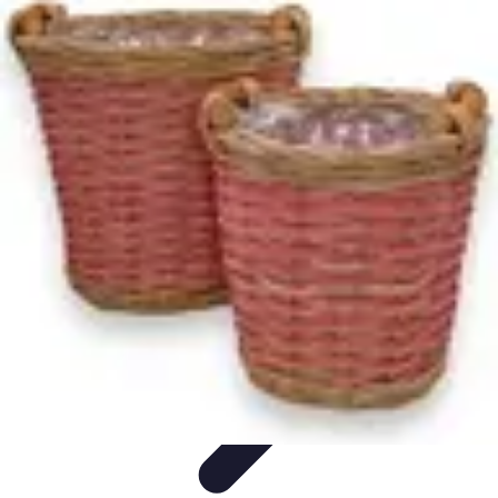
Activités Sensations
Conseils
Conseils et Astuces
Insolites
Activités à sensations
Sports et
aventures
Activités Sensations