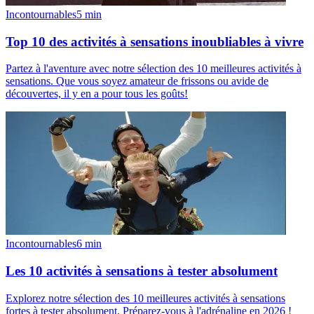
Incontournables
5
min
Top 10 des activités à sensations inoubliables à vivre
Partez à l'aventure avec notre sélection des 10 meilleures activités à
sensations. Que vous soyez amateur de frissons ou avide de
découvertes, il y en a pour tous les goûts!
Incontournables
6
min
Les 10 activités à sensations à tester absolument
Explorez notre sélection des 10 meilleures activités à sensations
fortes à tester absolument. Préparez-vous à l'adrénaline en 2026 !