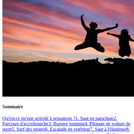
Sommaire
Qu'est-ce qu'une activité à sensations ?
1. Saut en parachute
2.
Parcours d'accrobranche
3. Bungee jumping
4. Pilotage de voiture de
sport
5. Surf des neiges
6. Escalade en extérieur
7. Saut à l'élastique
8.