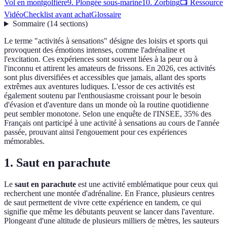
Vol en montgolfière
9. Plongée sous-marine
10. Zorbing
📺 Ressource
Vidéo
Checklist avant achat
Glossaire
Sommaire
(
14
sections
)
Le terme "activités à sensations" désigne des loisirs et sports qui
provoquent des émotions intenses, comme l'adrénaline et
l'excitation. Ces expériences sont souvent liées à la peur ou à
l'inconnu et attirent les amateurs de frissons. En 2026, ces activités
sont plus diversifiées et accessibles que jamais, allant des sports
extrêmes aux aventures ludiques. L'essor de ces activités est
également soutenu par l'enthousiasme croissant pour le besoin
d'évasion et d'aventure dans un monde où la routine quotidienne
peut sembler monotone. Selon une enquête de l'INSEE, 35% des
Français ont participé à une activité à sensations au cours de l'année
passée, prouvant ainsi l'engouement pour ces expériences
mémorables.
1. Saut en parachute
Le
saut en parachute
est une activité emblématique pour ceux qui
recherchent une montée d'adrénaline. En France, plusieurs centres
de saut permettent de vivre cette expérience en tandem, ce qui
signifie que même les débutants peuvent se lancer dans l'aventure.
Plongeant d'une altitude de plusieurs milliers de mètres, les sauteurs