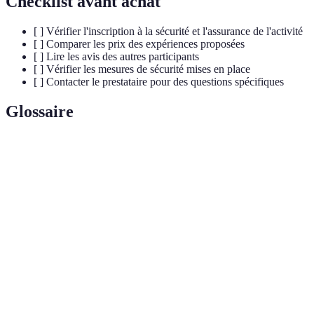
Checklist avant achat
[ ] Vérifier l'inscription à la sécurité et l'assurance de l'activité
[ ] Comparer les prix des expériences proposées
[ ] Lire les avis des autres participants
[ ] Vérifier les mesures de sécurité mises en place
[ ] Contacter le prestataire pour des questions spécifiques
Glossaire
Terme
Définition
Hormone responsable de la montée d'excitation et de
Adrénaline
l'énergie lors d'activités à sensations.
Bungee
Activité consistant à sauter d'une hauteur en étant
jumping
attaché à un élastique.
Activité récréative où une personne roule à
Zorbing
l'intérieur d'une grande sphère gonflable.