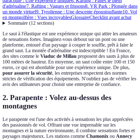
parachute : Une expérience unique
6. Karting : Faites le plein
d'adrénaline
7. Rafting : Vagues et frissons
8. VR Park : Plongée dans
un monde virtuel
9. Tyrolienne : Une descente époustouflante
10. Vol
en montgolfière : Vues incroyables
Glossaire
Checklist avant achat
Sommaire
(
12
sections
)
Le saut à l'élastique est une expérience unique qui attire les amateurs
de sensations fortes. Imaginez-vous debout sur un pont ou une
plateforme, entouré d'un paysage à couper le souffle, prêt à faire le
grand saut. La montée d'adrénaline est indescriptible ! En France,
des sites comme le
Viaduc de Millau
proposent des sauts à plus de
100 mètres de hauteur. En moyenne, un saut coûte entre 100 et 150
euros, ce qui est abordable pour une expérience unique. De plus,
pour assurer la sécurité
, les entreprises respectent des normes
strictes de vérification des équipements. N'oubliez pas de vérifier les
avis des utilisateurs pour choisir une entreprise de confiance.
2. Parapente : Volez au-dessus des
montagnes
Le parapente est l'une des activités à sensations les plus appréciées
des passionnés de vol. Offrant une vue imprenable sur les
montagnes et la nature environnante, il combine sensations fortes et
paysages majestueux. Les stations comme
Chamonix
ou
Annecy