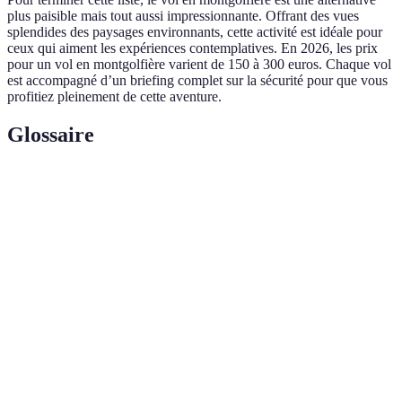
plus paisible mais tout aussi impressionnante. Offrant des vues
splendides des paysages environnants, cette activité est idéale pour
ceux qui aiment les expériences contemplatives. En 2026, les prix
pour un vol en montgolfière varient de 150 à 300 euros. Chaque vol
est accompagné d’un briefing complet sur la sécurité pour que vous
profitiez pleinement de cette aventure.
Glossaire
Terme
Définition
Hormone provoquant des sensations d'excitation et
Adrénaline
de vitesse chez l'humain.
Saut en parachute réalisé avec un instructeur,
Tandem
garantissant ainsi une expérience sécurisée.
Sport aquatique consistant à naviguer sur des rapides
Rafting
à l'aide d'un radeau.