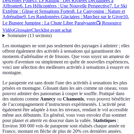
Descentes Folles
5. Le Rafting : Des Rivières Déchaînées à
Affronter
6. Les Hélicoptères : Une Nouvelle Perspective
7. Le Ski
Extrême : Glisse et Sensations Fortes
8. Le Canyoning : Nature et
Adrénaline
9. Les Randonnées Glaciaires : Marchez sur le Givre
10.
Le Bungee Jumping : La Chute Libre Paralysante
📺 Ressource
Vidéo
Glossaire
Checklist avant achat
Sommaire
(
13
sections
)
Les montagnes ne sont pas seulement des paysages à admirer ; elles
offrent également des activités à sensations qui garantissent des
moments d'adrénaline et de frissons. Que vous soyez un amateur de
sports d'aventure ou simplement en quête de nouvelles expériences,
voici une sélection des meilleures activités à sensations à essayer en
montagne.
Le parapente est sans doute l'une des activités à sensations les plus
prisées en montagne. Glissant dans les airs comme un oiseau, vous
pouvez admirer des panoramas à couper le souffle. Pratiqué dans
des stations comme
Annecy
ou
Chamonix
, vous pouvez bénéficier
de l’accompagnement d’instructeurs expérimentés. L'activité peut
également être adaptée à tous les niveaux, rendant le vol accessible
même aux débutants. En général, vous vous envolez d'un sommet
pour planer et atterrir en douceur dans la vallée.
Statistiques
:
Environ 300 000 vols de parapente sont réalisés chaque année en
France, montant en flèche de plus de 20% ces dernières années.