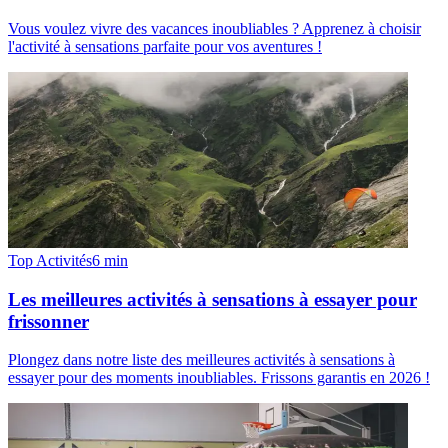
Vous voulez vivre des vacances inoubliables ? Apprenez à choisir
l'activité à sensations parfaite pour vos aventures !
Top Activités
6
min
Les meilleures activités à sensations à essayer pour
frissonner
Plongez dans notre liste des meilleures activités à sensations à
essayer pour des moments inoubliables. Frissons garantis en 2026 !