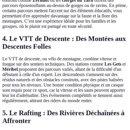
endroits comme
Zermatt
ou les
Gorges du Tarn
offrent des
parcours époustouflants au-dessus de gorges ou de ravins. En prime,
certains parcours mettent l'accent sur des éléments éducatifs, vous
permettant d'en apprendre davantage sur la faune et la flore des
montagnes. C’est une expérience idéale pour les familles et les
groupes, où le plaisir est partagé en toute sécurité.
4. Le VTT de Descente : Des Montées aux
Descentes Folles
Le VTT de descente, ou vélo de montagne, combine vitesse et
fougue sur des sentiers techniques. Des stations comme
Les Gets
et
Méribel
proposent des parcours variés, allant de la difficulté d'un
débutant à celle d'un expert. Les descendeurs s'amusent sur des
résidus naturels et des obstacles construits, avec des pistes balisées
pour tous les niveaux. Une bonne condition physique et un casque
sont requis pour ce sport, car la vitesse et les sauts peuvent apporter
leur lot d'adrénaline. Des événements compétitifs se tiennent aussi
régulièrement, attirant des riders du monde entier.
5. Le Rafting : Des Rivières Déchaînées à
Affronter