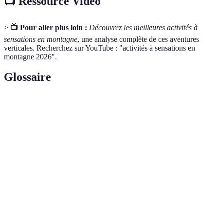
📺 Ressource Vidéo
>
📺 Pour aller plus loin :
Découvrez les meilleures activités à
sensations en montagne
, une analyse complète de ces aventures
verticales. Recherchez sur YouTube : "activités à sensations en
montagne 2026".
Glossaire
Terme
Définition
Sport aérien qui consiste à voler librement avec un
Parapente
parachute au-dessus de la terre.
Via
Sentier de montagne équipé de câbles et d'échelles
Ferrata
pour faciliter la progression verticale.
Sport nautique aventureux consistant à descendre des
Rafting
rivières tumultueuses dans une embarcation
collective.