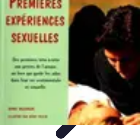
Activités Sensations
Conseils
Conseils et Astuces
Insolites
Activités à sensations
Sports et
aventures
Activités Sensations