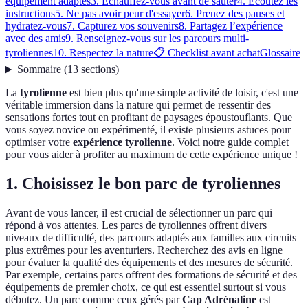
équipement adaptés
3. Échauffez-vous avant de sauter
4. Écoutez les
instructions
5. Ne pas avoir peur d'essayer
6. Prenez des pauses et
hydratez-vous
7. Capturez vos souvenirs
8. Partagez l’expérience
avec des amis
9. Renseignez-vous sur les parcours multi-
tyroliennes
10. Respectez la nature
📋 Checklist avant achat
Glossaire
Sommaire
(
13
sections
)
La
tyrolienne
est bien plus qu'une simple activité de loisir, c'est une
véritable immersion dans la nature qui permet de ressentir des
sensations fortes tout en profitant de paysages époustouflants. Que
vous soyez novice ou expérimenté, il existe plusieurs astuces pour
optimiser votre
expérience tyrolienne
. Voici notre guide complet
pour vous aider à profiter au maximum de cette expérience unique !
1. Choisissez le bon parc de tyroliennes
Avant de vous lancer, il est crucial de sélectionner un parc qui
répond à vos attentes. Les parcs de tyroliennes offrent divers
niveaux de difficulté, des parcours adaptés aux familles aux circuits
plus extrêmes pour les aventuriers. Recherchez des avis en ligne
pour évaluer la qualité des équipements et des mesures de sécurité.
Par exemple, certains parcs offrent des formations de sécurité et des
équipements de premier choix, ce qui est essentiel surtout si vous
débutez. Un parc comme ceux gérés par
Cap Adrénaline
est