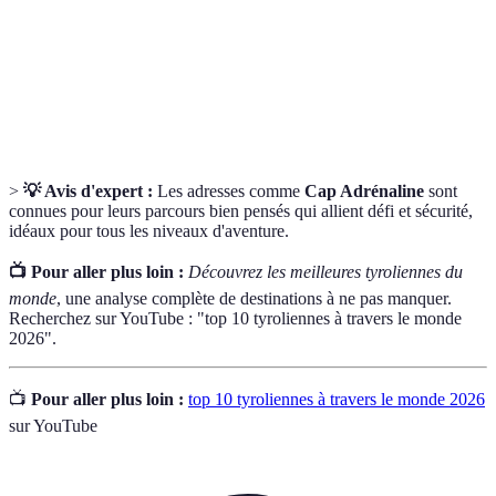
la tyrolienne.
Aventure
Activités récréatives réalisées en extérieur, souvent
en plein
en pleine nature, comme la randonnée ou les sports
air
extrêmes.
>
💡 Avis d'expert :
Les adresses comme
Cap Adrénaline
sont
connues pour leurs parcours bien pensés qui allient défi et sécurité,
idéaux pour tous les niveaux d'aventure.
📺 Pour aller plus loin :
Découvrez les meilleures tyroliennes du
monde
, une analyse complète de destinations à ne pas manquer.
Recherchez sur YouTube : "top 10 tyroliennes à travers le monde
2026".
📺
Pour aller plus loin :
top 10 tyroliennes à travers le monde 2026
sur YouTube