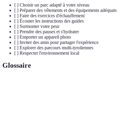
[ ] Choisir un parc adapté à votre niveau
[ ] Préparer des vêtements et des équipements adéquats
[ ] Faire des exercices d'échauffement
[ ] Écouter les instructions des guides
[ ] Surmonter votre peur
[ ] Prendre des pauses et s'hydrater
[ ] Emporter un appareil photo
[ ] Inviter des amis pour partager l'expérience
[ ] Explorer des parcours multi-tyroliennes
[ ] Respecter l'environnement local
Glossaire
Terme
Définition
Câble tendu permettant de descendre en se laissant
Tyrolienne
glisser, souvent en hauteur et au-dessus de paysages
pittoresques.
Système de sécurité en tissu et en plastique qui
Harnais
maintient une personne pendant une activité comme