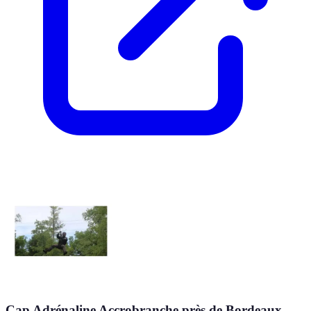
Cap Adrénaline Accrobranche près de Bordeaux