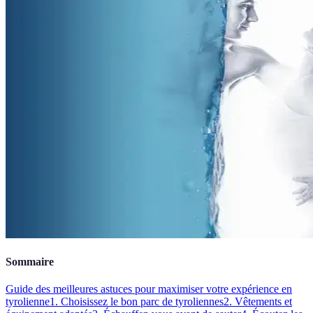
Sommaire
Guide des meilleures astuces pour maximiser votre expérience en
tyrolienne
1. Choisissez le bon parc de tyroliennes
2. Vêtements et