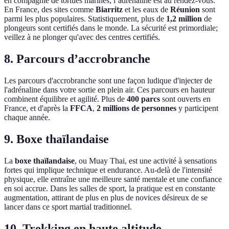
en compagnie de tortues marines, l’adrénaline est au rendez-vous.
En France, des sites comme
Biarritz
et les eaux de
Réunion
sont
parmi les plus populaires. Statistiquement, plus de
1,2 million
de
plongeurs sont certifiés dans le monde. La sécurité est primordiale;
veillez à ne plonger qu'avec des centres certifiés.
8. Parcours d’accrobranche
Les parcours d'accrobranche sont une façon ludique d'injecter de
l'adrénaline dans votre sortie en plein air. Ces parcours en hauteur
combinent équilibre et agilité. Plus de
400 parcs
sont ouverts en
France, et d'après la
FFCA
,
2 millions de personnes
y participent
chaque année.
9. Boxe thaïlandaise
La
boxe thaïlandaise
, ou Muay Thai, est une activité à sensations
fortes qui implique technique et endurance. Au-delà de l'intensité
physique, elle entraîne une meilleure santé mentale et une confiance
en soi accrue. Dans les salles de sport, la pratique est en constante
augmentation, attirant de plus en plus de novices désireux de se
lancer dans ce sport martial traditionnel.
10. Trekking en haute altitude