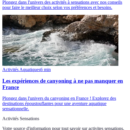
Plongez dans l'univers des activités à sensations avec nos conseils
pour faire le meilleur choix selon vos préférences et besoins.
Activités Aquatiques
6
min
Les expériences de canyoning à ne pas manquer en
France
Plongez dans l'univers du canyoning en France ! Explorez des
destinations époustouflantes pour une aventure aquatique
sensationnelle.
Activités Sensations
Votre source d'information pour tout savoir sur
activites sensations
.