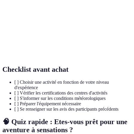
Adrénaline
accélère le rythme cardiaque et augmente la force
physique.
Câble tendu sur lequel une personne glisse à l'aide
Tyrolienne
d'un système de poulies.
Descente de rivières en canot pneumatique sur des
Rafting
eaux vives.
Checklist avant achat
[ ] Choisir une activité en fonction de votre niveau
d'expérience
[ ] Vérifier les certifications des centres d'activités
[ ] S'informer sur les conditions météorologiques
[ ] Préparer l'équipement nécessaire
[ ] Se renseigner sur les avis des participants précédents
🧠 Quiz rapide : Etes-vous prêt pour une
aventure à sensations ?