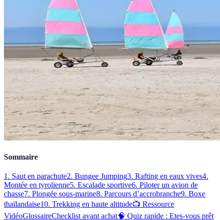
Sommaire
1. Saut en parachute
2. Bungee Jumping
3. Rafting en eaux vives
4.
Montée en tyrolienne
5. Escalade sportive
6. Piloter un avion de
chasse
7. Plongée sous-marine
8. Parcours d’accrobranche
9. Boxe
thaïlandaise
10. Trekking en haute altitude
📺 Ressource
Vidéo
Glossaire
Checklist avant achat
🧠 Quiz rapide : Etes-vous prêt