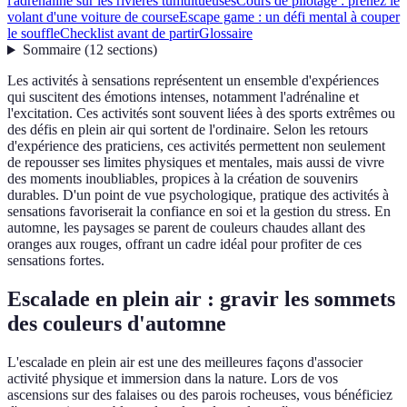
l'adrénaline sur les rivières tumultueuses
Cours de pilotage : prenez le
volant d'une voiture de course
Escape game : un défi mental à couper
le souffle
Checklist avant de partir
Glossaire
Sommaire
(
12
sections
)
Les activités à sensations représentent un ensemble d'expériences
qui suscitent des émotions intenses, notamment l'adrénaline et
l'excitation. Ces activités sont souvent liées à des sports extrêmes ou
des défis en plein air qui sortent de l'ordinaire. Selon les retours
d'expérience des praticiens, ces activités permettent non seulement
de repousser ses limites physiques et mentales, mais aussi de vivre
des moments inoubliables, propices à la création de souvenirs
durables. D'un point de vue psychologique, pratique des activités à
sensations favoriserait la confiance en soi et la gestion du stress. En
automne, les paysages se parent de couleurs chaudes allant des
oranges aux rouges, offrant un cadre idéal pour profiter de ces
sensations fortes.
Escalade en plein air : gravir les sommets
des couleurs d'automne
L'escalade en plein air est une des meilleures façons d'associer
activité physique et immersion dans la nature. Lors de vos
ascensions sur des falaises ou des parois rocheuses, vous bénéficiez