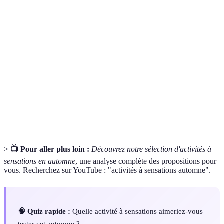
Terme
Définition
Activité à
Une activité qui suscite des émotions intenses,
sensations
souvent lié à l'adrénaline.
Vélo tout terrain, spécialement conçu pour les
VTT
sentiers et terrains accidentés.
Escape
Un jeu d'équipe où les participants doivent résoudre
game
des énigmes pour sortir d'une pièce.
>
📺 Pour aller plus loin :
Découvrez notre sélection d'activités à
sensations en automne
, une analyse complète des propositions pour
vous. Recherchez sur YouTube : "activités à sensations automne".
🧠 Quiz rapide :
Quelle activité à sensations aimeriez-vous
tester cet automne ?