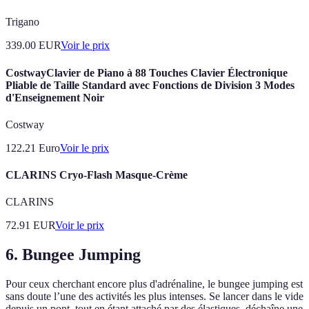
Trigano
339.00
EUR
Voir le prix
CostwayClavier de Piano à 88 Touches Clavier Électronique
Pliable de Taille Standard avec Fonctions de Division 3 Modes
d'Enseignement Noir
Costway
122.21
Euro
Voir le prix
CLARINS Cryo-Flash Masque-Crème
CLARINS
72.91
EUR
Voir le prix
6. Bungee Jumping
Pour ceux cherchant encore plus d'adrénaline, le bungee jumping est
sans doute l’une des activités les plus intenses. Se lancer dans le vide
depuis un pont, tout en étant attaché par des élastiques, déchaîne une