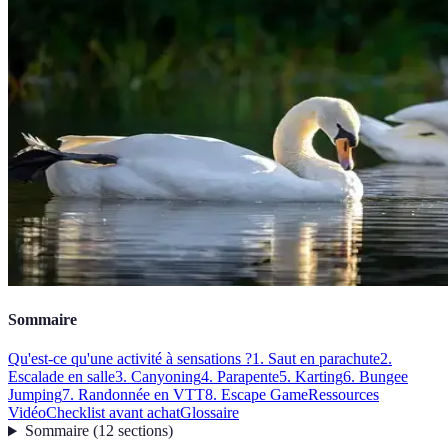
Sommaire
Qu'est-ce qu'une activité à sensations ?
1. Saut en parachute
2.
Escalade en salle
3. Canyoning
4. Parapente
5. Karting
6. Bungee
Jumping
7. Randonnée en VTT
8. Escape Game
Ressources
Vidéo
Checklist avant achat
Glossaire
Sommaire
(
12
sections
)