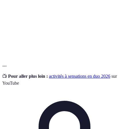
sensations
d'adrénaline.
Activité où deux personnes participent ensemble,
Tandem
souvent guidés par un instructeur.
Escape
Jeu d’équipe où les participants doivent résoudre des
Game
énigmes pour s’échapper d'une pièce.
---
📺
Pour aller plus loin :
activités à sensations en duo 2026
sur
YouTube