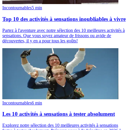
Incontournables
5
min
Top 10 des activités à sensations inoubliables à vivre
Partez à l'aventure avec notre sélection des 10 meilleures activités à
sensations. Que vous soyez amateur de frissons ou avide de
découvertes, il y en a pour tous les goûts!
Incontournables
6
min
Les 10 activités à sensations à tester absolument
Explorez notre sélection des 10 meilleures activités à sensations