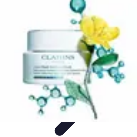
Activités Sensations
Conseils
Conseils et Astuces
Insolites
Activités à sensations
Sports et
aventures
Activités Sensations