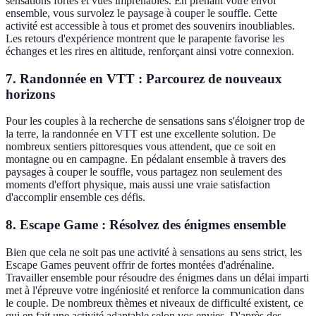
sensations fortes et vues imprenables. En prenant votre envol
ensemble, vous survolez le paysage à couper le souffle. Cette
activité est accessible à tous et promet des souvenirs inoubliables.
Les retours d'expérience montrent que le parapente favorise les
échanges et les rires en altitude, renforçant ainsi votre connexion.
7. Randonnée en VTT : Parcourez de nouveaux
horizons
Pour les couples à la recherche de sensations sans s'éloigner trop de
la terre, la randonnée en VTT est une excellente solution. De
nombreux sentiers pittoresques vous attendent, que ce soit en
montagne ou en campagne. En pédalant ensemble à travers des
paysages à couper le souffle, vous partagez non seulement des
moments d'effort physique, mais aussi une vraie satisfaction
d'accomplir ensemble ces défis.
8. Escape Game : Résolvez des énigmes ensemble
Bien que cela ne soit pas une activité à sensations au sens strict, les
Escape Games peuvent offrir de fortes montées d'adrénaline.
Travailler ensemble pour résoudre des énigmes dans un délai imparti
met à l'épreuve votre ingéniosité et renforce la communication dans
le couple. De nombreux thèmes et niveaux de difficulté existent, ce
qui en fait une activité adaptable selon vos envies. D'après des