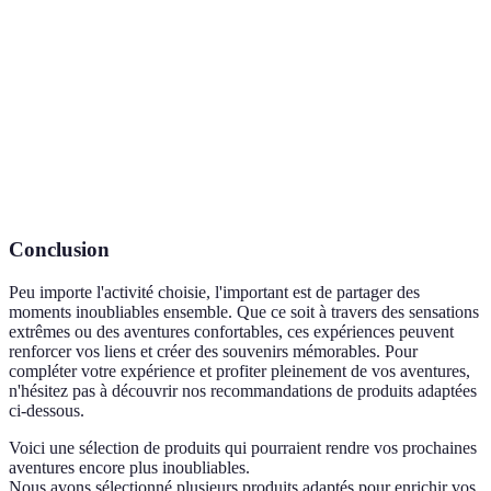
Activité qui combine descente de cours d'eau,
Canyoning
randonnée et escalade dans les gorges.
Vol libre en utilisant une aile qui descend en
Paraglide
douceur.
Une expérience immersive où un groupe doit
Évasion
résoudre des énigmes pour sortir d'une pièce.
Conclusion
Peu importe l'activité choisie, l'important est de partager des
moments inoubliables ensemble. Que ce soit à travers des sensations
extrêmes ou des aventures confortables, ces expériences peuvent
renforcer vos liens et créer des souvenirs mémorables. Pour
compléter votre expérience et profiter pleinement de vos aventures,
n'hésitez pas à découvrir nos recommandations de produits adaptées
ci-dessous.
Voici une sélection de produits qui pourraient rendre vos prochaines
aventures encore plus inoubliables.
Nous avons sélectionné plusieurs produits adaptés pour enrichir vos