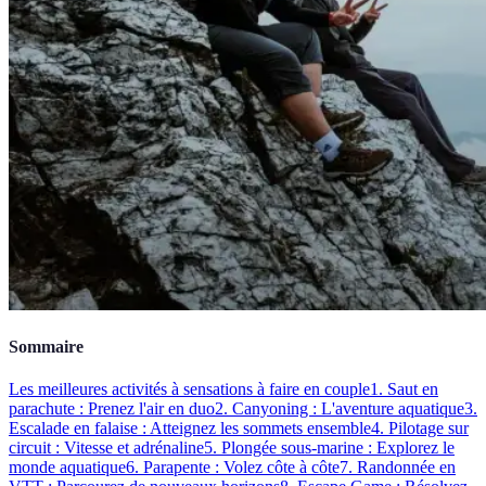
Sommaire
Les meilleures activités à sensations à faire en couple
1. Saut en
parachute : Prenez l'air en duo
2. Canyoning : L'aventure aquatique
3.
Escalade en falaise : Atteignez les sommets ensemble
4. Pilotage sur
circuit : Vitesse et adrénaline
5. Plongée sous-marine : Explorez le
monde aquatique
6. Parapente : Volez côte à côte
7. Randonnée en