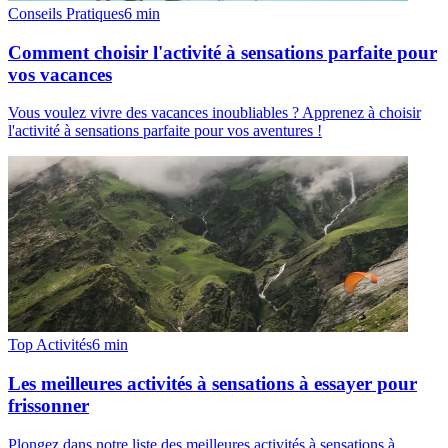
Conseils Pratiques
6
min
Comment choisir l'activité à sensations parfaite pour
vos vacances
Vous voulez vivre des vacances inoubliables ? Apprenez à choisir
l'activité à sensations parfaite pour vos aventures !
Top Activités
6
min
Les meilleures activités à sensations à essayer pour
frissonner
Plongez dans notre liste des meilleures activités à sensations à