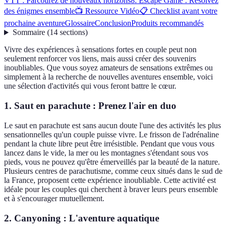
VTT : Parcourez de nouveaux horizons
8. Escape Game : Résolvez
des énigmes ensemble
📺 Ressource Vidéo
📋 Checklist avant votre
prochaine aventure
Glossaire
Conclusion
Produits recommandés
Sommaire
(
14
sections
)
Vivre des expériences à sensations fortes en couple peut non
seulement renforcer vos liens, mais aussi créer des souvenirs
inoubliables. Que vous soyez amateurs de sensations extrêmes ou
simplement à la recherche de nouvelles aventures ensemble, voici
une sélection d'activités qui vous feront battre le cœur.
1. Saut en parachute : Prenez l'air en duo
Le saut en parachute est sans aucun doute l'une des activités les plus
sensationnelles qu'un couple puisse vivre. Le frisson de l'adrénaline
pendant la chute libre peut être irrésistible. Pendant que vous vous
lancez dans le vide, la mer ou les montagnes s'étendant sous vos
pieds, vous ne pouvez qu'être émerveillés par la beauté de la nature.
Plusieurs centres de parachutisme, comme ceux situés dans le sud de
la France, proposent cette expérience inoubliable. Cette activité est
idéale pour les couples qui cherchent à braver leurs peurs ensemble
et à s'encourager mutuellement.
2. Canyoning : L'aventure aquatique