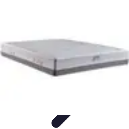
Activités Sensations
Conseils
Conseils et Astuces
Insolites
Activités à sensations
Sports et
aventures
Activités Sensations