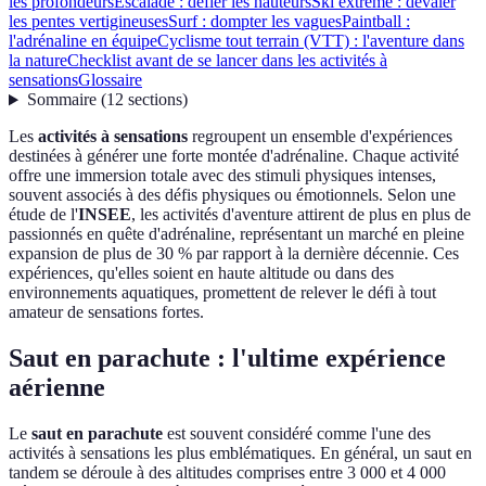
les profondeurs
Escalade : défier les hauteurs
Ski extrême : dévaler
les pentes vertigineuses
Surf : dompter les vagues
Paintball :
l'adrénaline en équipe
Cyclisme tout terrain (VTT) : l'aventure dans
la nature
Checklist avant de se lancer dans les activités à
sensations
Glossaire
Sommaire
(
12
sections
)
Les
activités à sensations
regroupent un ensemble d'expériences
destinées à générer une forte montée d'adrénaline. Chaque activité
offre une immersion totale avec des stimuli physiques intenses,
souvent associés à des défis physiques ou émotionnels. Selon une
étude de l'
INSEE
, les activités d'aventure attirent de plus en plus de
passionnés en quête d'adrénaline, représentant un marché en pleine
expansion de plus de 30 % par rapport à la dernière décennie. Ces
expériences, qu'elles soient en haute altitude ou dans des
environnements aquatiques, promettent de relever le défi à tout
amateur de sensations fortes.
Saut en parachute : l'ultime expérience
aérienne
Le
saut en parachute
est souvent considéré comme l'une des
activités à sensations les plus emblématiques. En général, un saut en
tandem se déroule à des altitudes comprises entre 3 000 et 4 000