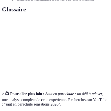
Glossaire
Terme
Définition
Phase de descente rapide avant déploiement du
Chute libre
parachute.
Équipement
Matériel indispensable pour garantir la sécurité
de sécurité
des activités à sensations.
Vélo tout terrain conçu pour une utilisation sur
VTT
des sentiers accidentés.
>
📺 Pour aller plus loin :
Saut en parachute : un défi à relever
,
une analyse complète de cette expérience. Recherchez sur YouTube
: "saut en parachute sensations 2026".