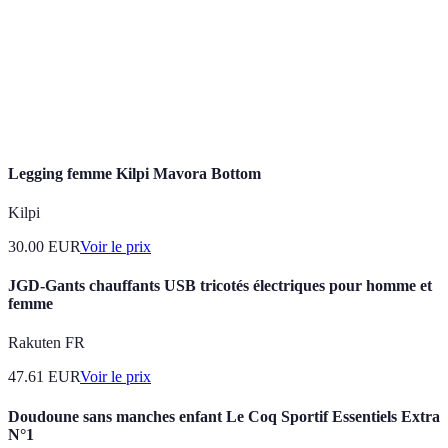
Activité consistant à évoluer sur des parcours
Accrobranche
d'accroche en hauteur dans les arbres.
Jeu d'équipe basé sur la résolution d'énigmes dans
Escape Game
un décor thématique.
Legging femme Kilpi Mavora Bottom
Kilpi
30.00
EUR
Voir le prix
JGD-Gants chauffants USB tricotés électriques pour homme et
femme
Rakuten FR
47.61
EUR
Voir le prix
Doudoune sans manches enfant Le Coq Sportif Essentiels Extra
N°1