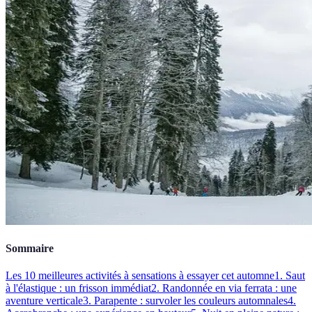
Sommaire
Les 10 meilleures activités à sensations à essayer cet automne
1. Saut
à l'élastique : un frisson immédiat
2. Randonnée en via ferrata : une
aventure verticale
3. Parapente : survoler les couleurs automnales
4.