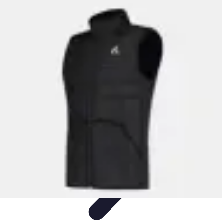
Activités Sensations
Conseils
Conseils et Astuces
Insolites
Activités à sensations
Sports et
aventures
Activités Sensations