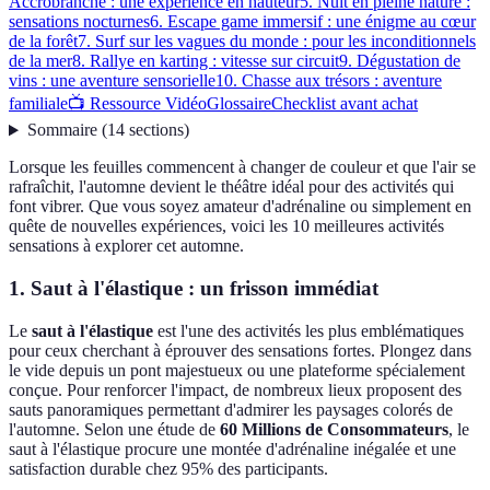
Accrobranche : une expérience en hauteur
5. Nuit en pleine nature :
sensations nocturnes
6. Escape game immersif : une énigme au cœur
de la forêt
7. Surf sur les vagues du monde : pour les inconditionnels
de la mer
8. Rallye en karting : vitesse sur circuit
9. Dégustation de
vins : une aventure sensorielle
10. Chasse aux trésors : aventure
familiale
📺 Ressource Vidéo
Glossaire
Checklist avant achat
Sommaire
(
14
sections
)
Lorsque les feuilles commencent à changer de couleur et que l'air se
rafraîchit, l'automne devient le théâtre idéal pour des activités qui
font vibrer. Que vous soyez amateur d'adrénaline ou simplement en
quête de nouvelles expériences, voici les 10 meilleures activités
sensations à explorer cet automne.
1. Saut à l'élastique : un frisson immédiat
Le
saut à l'élastique
est l'une des activités les plus emblématiques
pour ceux cherchant à éprouver des sensations fortes. Plongez dans
le vide depuis un pont majestueux ou une plateforme spécialement
conçue. Pour renforcer l'impact, de nombreux lieux proposent des
sauts panoramiques permettant d'admirer les paysages colorés de
l'automne. Selon une étude de
60 Millions de Consommateurs
, le
saut à l'élastique procure une montée d'adrénaline inégalée et une
satisfaction durable chez 95% des participants.