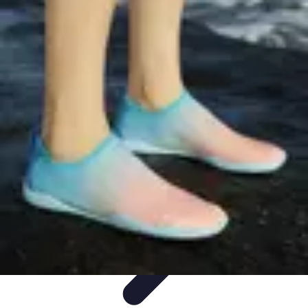
Activités Sensations
Conseils
Conseils et Astuces
Insolites
Activités à sensations
Sports et
aventures
Activités Sensations