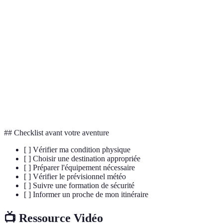
Activité sportive combinant la descente de canyons
Canyoning
avec des techniques diverses (nage, escalade, sauts).
Équipement de sécurité permettant de suspendre
Harnais
l'utilisateur durant des activités comme l'escalade ou
le canyoning.
Toboggan
Glissade formée par l'érosion sur des rochers,
naturel
souvent utilisée dans les parcours de canyoning.
## Checklist avant votre aventure
[ ] Vérifier ma condition physique
[ ] Choisir une destination appropriée
[ ] Préparer l'équipement nécessaire
[ ] Vérifier le prévisionnel météo
[ ] Suivre une formation de sécurité
[ ] Informer un proche de mon itinéraire
📺 Ressource Vidéo