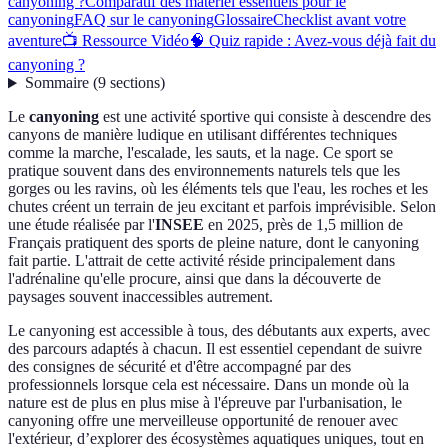
canyoning ?
Comparatif des matériel essentiels pour le
canyoning
FAQ sur le canyoning
Glossaire
Checklist avant votre
aventure
📺 Ressource Vidéo
🧠 Quiz rapide : Avez-vous déjà fait du
canyoning ?
Sommaire
(
9
sections
)
Le
canyoning
est une activité sportive qui consiste à descendre des
canyons de manière ludique en utilisant différentes techniques
comme la marche, l'escalade, les sauts, et la nage. Ce sport se
pratique souvent dans des environnements naturels tels que les
gorges ou les ravins, où les éléments tels que l'eau, les roches et les
chutes créent un terrain de jeu excitant et parfois imprévisible. Selon
une étude réalisée par l'
INSEE
en 2025, près de 1,5 million de
Français pratiquent des sports de pleine nature, dont le canyoning
fait partie. L'attrait de cette activité réside principalement dans
l'adrénaline qu'elle procure, ainsi que dans la découverte de
paysages souvent inaccessibles autrement.
Le canyoning est accessible à tous, des débutants aux experts, avec
des parcours adaptés à chacun. Il est essentiel cependant de suivre
des consignes de sécurité et d'être accompagné par des
professionnels lorsque cela est nécessaire. Dans un monde où la
nature est de plus en plus mise à l'épreuve par l'urbanisation, le
canyoning offre une merveilleuse opportunité de renouer avec
l'extérieur, d’explorer des écosystèmes aquatiques uniques, tout en