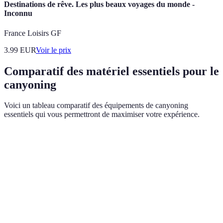
Destinations de rêve. Les plus beaux voyages du monde -
Inconnu
France Loisirs GF
3.99
EUR
Voir le prix
Comparatif des matériel essentiels pour le
canyoning
Voici un tableau comparatif des équipements de canyoning
essentiels qui vous permettront de maximiser votre expérience.
Matériel
Critère de choix
Option A
Option B
Confort et
Harnais
Harnais A
Harnais B
sécurité
Adhérence et
Chaussures
Chaussures
Chaussures
rapidité de