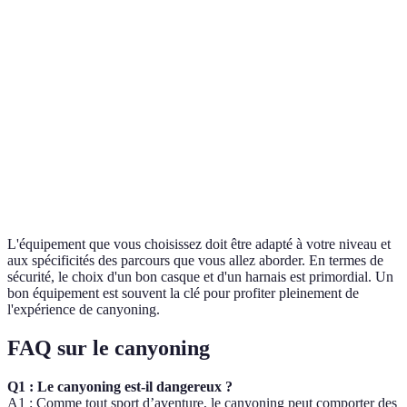
A
B
séchage
Protection contre
Casque
Casque A
Casque B
les impacts
Isolation
Combinaison
Combinaiso
Combinaison
thermique
A
B
L'équipement que vous choisissez doit être adapté à votre niveau et
aux spécificités des parcours que vous allez aborder. En termes de
sécurité, le choix d'un bon casque et d'un harnais est primordial. Un
bon équipement est souvent la clé pour profiter pleinement de
l'expérience de canyoning.
FAQ sur le canyoning
Q1 : Le canyoning est-il dangereux ?
A1 : Comme tout sport d’aventure, le canyoning peut comporter des