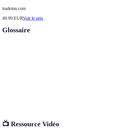
tradeinn.com
49.99
EUR
Voir le prix
Glossaire
Terme
Définition
Sensations
Activités d'adrénaline intense qui provoquent
fortes
excitation et montée d'adrénaline.
Sport aérien consistant à sauter d'un avion avec
Parachutisme
un parachute.
Sport aquatique combinant marche, nage et
Canyoning
escalade dans des canyons.
📺 Ressource Vidéo