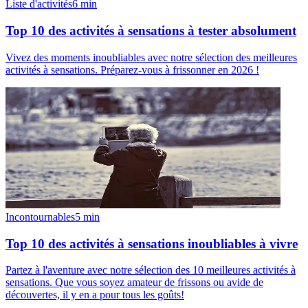
Liste d'activités
6
min
Top 10 des activités à sensations à tester absolument
Vivez des moments inoubliables avec notre sélection des meilleures
activités à sensations. Préparez-vous à frissonner en 2026 !
Incontournables
5
min
Top 10 des activités à sensations inoubliables à vivre
Partez à l'aventure avec notre sélection des 10 meilleures activités à
sensations. Que vous soyez amateur de frissons ou avide de
découvertes, il y en a pour tous les goûts!