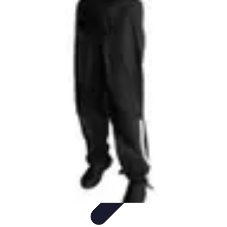
Activités Sensations
Conseils
Conseils et Astuces
Insolites
Activités à sensations
Sports et
aventures
Activités Sensations