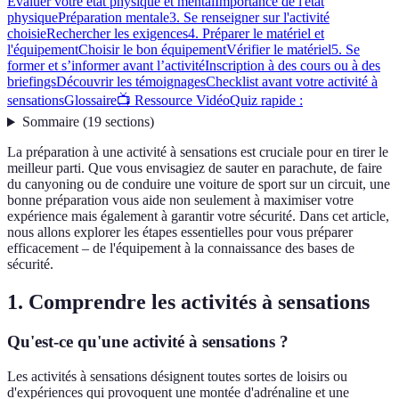
Évaluer votre état physique et mental
Importance de l'état
physique
Préparation mentale
3. Se renseigner sur l'activité
choisie
Rechercher les exigences
4. Préparer le matériel et
l'équipement
Choisir le bon équipement
Vérifier le matériel
5. Se
former et s’informer avant l’activité
Inscription à des cours ou à des
briefings
Découvrir les témoignages
Checklist avant votre activité à
sensations
Glossaire
📺 Ressource Vidéo
Quiz rapide :
Sommaire
(
19
sections
)
La préparation à une activité à sensations est cruciale pour en tirer le
meilleur parti. Que vous envisagiez de sauter en parachute, de faire
du canyoning ou de conduire une voiture de sport sur un circuit, une
bonne préparation vous aide non seulement à maximiser votre
expérience mais également à garantir votre sécurité. Dans cet article,
nous allons explorer les étapes essentielles pour vous préparer
efficacement – de l'équipement à la connaissance des bases de
sécurité.
1. Comprendre les activités à sensations
Qu'est-ce qu'une activité à sensations ?
Les activités à sensations désignent toutes sortes de loisirs ou
d'expériences qui provoquent une montée d'adrénaline et une