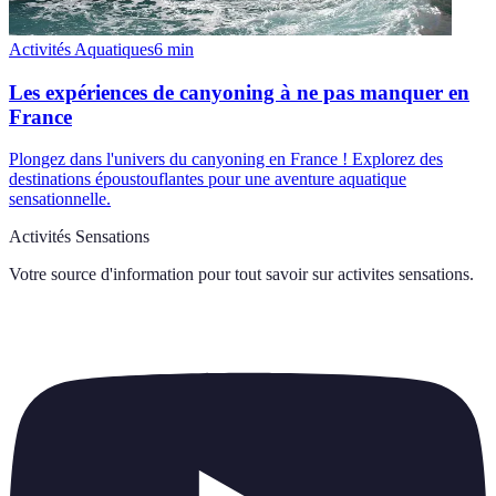
Activités Aquatiques
6
min
Les expériences de canyoning à ne pas manquer en
France
Plongez dans l'univers du canyoning en France ! Explorez des
destinations époustouflantes pour une aventure aquatique
sensationnelle.
Activités Sensations
Votre source d'information pour tout savoir sur
activites sensations
.