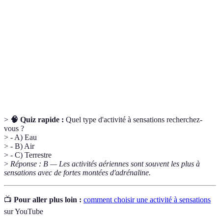
sensations
émotionnel, souvent associé à l'adrénaline.
Zone de
État psychologique dans lequel une personne se sent
confort
à l'aise ; au-delà de celle-ci, le défi s'intensifie.
Hormone libérée dans le corps en réponse à des
Adrénaline
situations stressantes ou excitantes, augmentant la
réactivité physique et mentale.
>
🧠 Quiz rapide :
Quel type d'activité à sensations recherchez-
vous ?
> - A) Eau
> - B) Air
> - C) Terrestre
>
Réponse : B — Les activités aériennes sont souvent les plus à
sensations avec de fortes montées d'adrénaline.
📺
Pour aller plus loin :
comment choisir une activité à sensations
sur YouTube