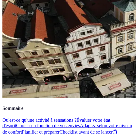
Sommaire
Qu'est-ce qu'une activité à sensations ?
Évaluer votre état
d'esprit
Choisir en fonction de vos envies
Adaptez selon votre niveau
de confort
Planifier et préparer
Checklist avant de se lancer
📺